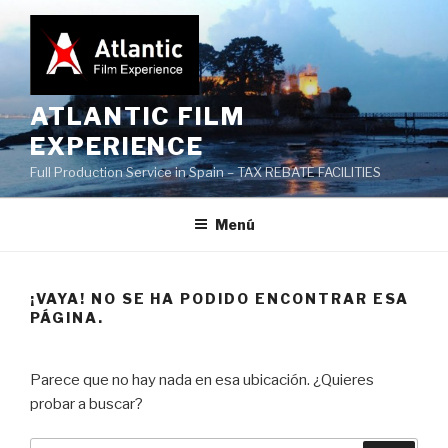
Saltar
al
contenido
ATLANTIC FILM
EXPERIENCE
Full Production Service in Spain – TAX REBATE FACILITIES
Menú
¡VAYA! NO SE HA PODIDO ENCONTRAR ESA
PÁGINA.
Parece que no hay nada en esa ubicación. ¿Quieres
probar a buscar?