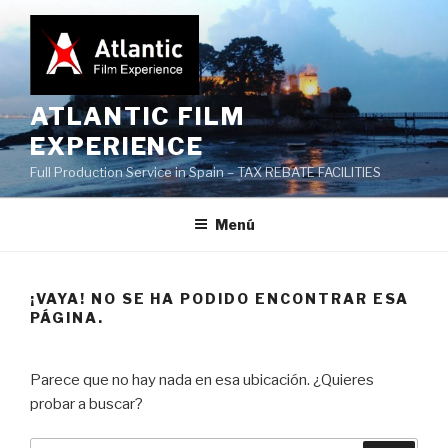
Saltar
al
contenido
ATLANTIC FILM
EXPERIENCE
Full Production Service in Spain – TAX REBATE FACILITIES
Menú
¡VAYA! NO SE HA PODIDO ENCONTRAR ESA
PÁGINA.
Parece que no hay nada en esa ubicación. ¿Quieres
probar a buscar?