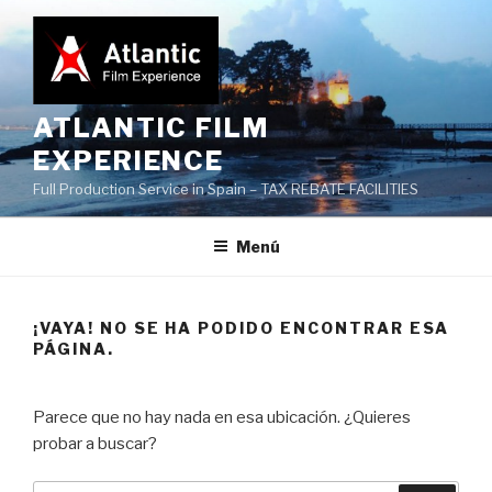
Saltar
al
contenido
ATLANTIC FILM
EXPERIENCE
Full Production Service in Spain – TAX REBATE FACILITIES
Menú
¡VAYA! NO SE HA PODIDO ENCONTRAR ESA
PÁGINA.
Parece que no hay nada en esa ubicación. ¿Quieres
probar a buscar?