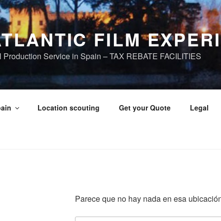
ATLANTIC FILM EXPER
ll Production Service in Spain – TAX REBATE FACILITIES
pain
Location scouting
Get your Quote
Legal
Parece que no hay nada en esa ubicación