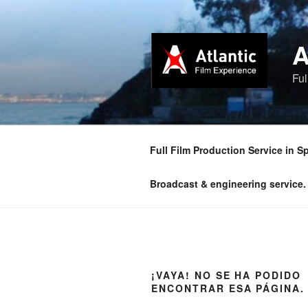
Saltar
al
contenido
Fu
Full Film Production Service in S
Broadcast & engineering service.
¡VAYA! NO SE HA PODIDO
ENCONTRAR ESA PÁGINA.