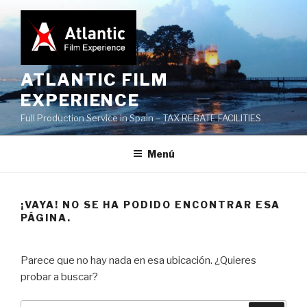
Saltar
al
contenido
ATLANTIC FILM
EXPERIENCE
Full Production Service in Spain – TAX REBATE FACILITIES
Menú
¡VAYA! NO SE HA PODIDO ENCONTRAR ESA
PÁGINA.
Parece que no hay nada en esa ubicación. ¿Quieres
probar a buscar?