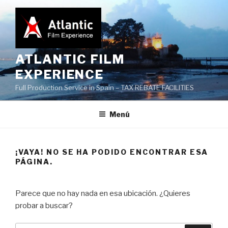
Saltar
al
contenido
ATLANTIC FILM
EXPERIENCE
Full Production Service in Spain – TAX REBATE FACILITIES
Menú
¡VAYA! NO SE HA PODIDO ENCONTRAR ESA
PÁGINA.
Parece que no hay nada en esa ubicación. ¿Quieres
probar a buscar?