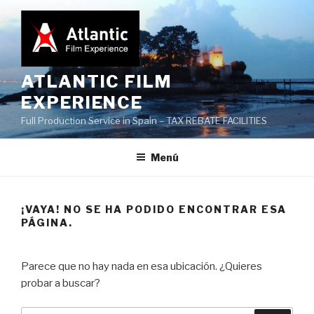
Saltar
al
contenido
ATLANTIC FILM
EXPERIENCE
Full Production Service in Spain – TAX REBATE FACILITIES
Menú
¡VAYA! NO SE HA PODIDO ENCONTRAR ESA
PÁGINA.
Parece que no hay nada en esa ubicación. ¿Quieres
probar a buscar?