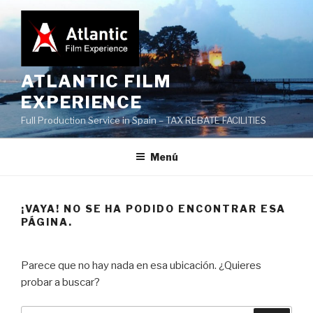
Saltar
al
contenido
ATLANTIC FILM
EXPERIENCE
Full Production Service in Spain – TAX REBATE FACILITIES
Menú
¡VAYA! NO SE HA PODIDO ENCONTRAR ESA
PÁGINA.
Parece que no hay nada en esa ubicación. ¿Quieres
probar a buscar?