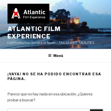
Saltar
al
contenido
ATLANTIC FILM
EXPERIENCE
Full Production Service in Spain – TAX REBATE FACILITIES
Menú
¡VAYA! NO SE HA PODIDO ENCONTRAR ESA
PÁGINA.
Parece que no hay nada en esa ubicación. ¿Quieres
probar a buscar?