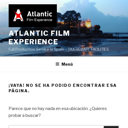
Saltar
al
contenido
ATLANTIC FILM
EXPERIENCE
Full Production Service in Spain – TAX REBATE FACILITIES
Menú
¡VAYA! NO SE HA PODIDO ENCONTRAR ESA
PÁGINA.
Parece que no hay nada en esa ubicación. ¿Quieres
probar a buscar?