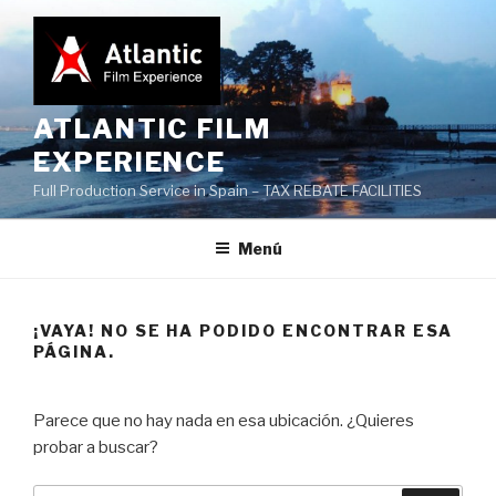
Saltar
al
contenido
ATLANTIC FILM
EXPERIENCE
Full Production Service in Spain – TAX REBATE FACILITIES
Menú
¡VAYA! NO SE HA PODIDO ENCONTRAR ESA
PÁGINA.
Parece que no hay nada en esa ubicación. ¿Quieres
probar a buscar?