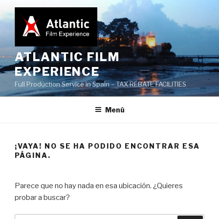
Saltar
al
contenido
ATLANTIC FILM
EXPERIENCE
Full Production Service in Spain – TAX REBATE FACILITIES
Menú
¡VAYA! NO SE HA PODIDO ENCONTRAR ESA
PÁGINA.
Parece que no hay nada en esa ubicación. ¿Quieres
probar a buscar?