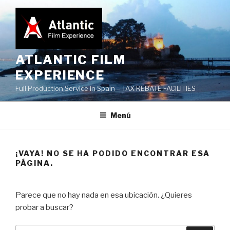
Saltar
al
contenido
ATLANTIC FILM
EXPERIENCE
Full Production Service in Spain – TAX REBATE FACILITIES
Menú
¡VAYA! NO SE HA PODIDO ENCONTRAR ESA
PÁGINA.
Parece que no hay nada en esa ubicación. ¿Quieres
probar a buscar?