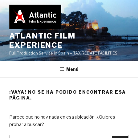
Saltar
al
contenido
ATLANTIC FILM
EXPERIENCE
Full Production Service in Spain – TAX REBATE FACILITIES
Menú
¡VAYA! NO SE HA PODIDO ENCONTRAR ESA
PÁGINA.
Parece que no hay nada en esa ubicación. ¿Quieres
probar a buscar?