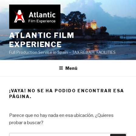
Saltar
al
contenido
ATLANTIC FILM
EXPERIENCE
Full Production Service in Spain – TAX REBATE FACILITIES
Menú
¡VAYA! NO SE HA PODIDO ENCONTRAR ESA
PÁGINA.
Parece que no hay nada en esa ubicación. ¿Quieres
probar a buscar?