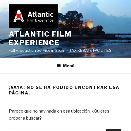
Saltar
al
contenido
ATLANTIC FILM
EXPERIENCE
Full Production Service in Spain – TAX REBATE FACILITIES
Menú
¡VAYA! NO SE HA PODIDO ENCONTRAR ESA
PÁGINA.
Parece que no hay nada en esa ubicación. ¿Quieres
probar a buscar?