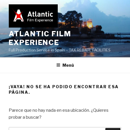
Saltar
al
contenido
ATLANTIC FILM
EXPERIENCE
Full Production Service in Spain – TAX REBATE FACILITIES
Menú
¡VAYA! NO SE HA PODIDO ENCONTRAR ESA
PÁGINA.
Parece que no hay nada en esa ubicación. ¿Quieres
probar a buscar?