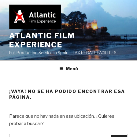
Saltar
al
contenido
ATLANTIC FILM
EXPERIENCE
Full Production Service in Spain – TAX REBATE FACILITIES
Menú
¡VAYA! NO SE HA PODIDO ENCONTRAR ESA
PÁGINA.
Parece que no hay nada en esa ubicación. ¿Quieres
probar a buscar?