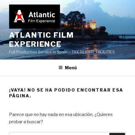
Saltar
al
contenido
ATLANTIC FILM
EXPERIENCE
Full Production Service in Spain – TAX REBATE FACILITIES
Menú
¡VAYA! NO SE HA PODIDO ENCONTRAR ESA
PÁGINA.
Parece que no hay nada en esa ubicación. ¿Quieres
probar a buscar?