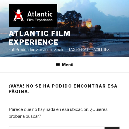
Saltar
al
contenido
ATLANTIC FILM
EXPERIENCE
Full Production Service in Spain – TAX REBATE FACILITIES
Menú
¡VAYA! NO SE HA PODIDO ENCONTRAR ESA
PÁGINA.
Parece que no hay nada en esa ubicación. ¿Quieres
probar a buscar?